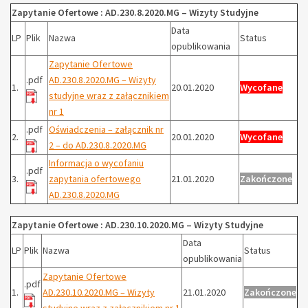
Zapytanie Ofertowe : AD.230.8.2020.MG – Wizyty Studyjne
Data
LP
Plik
Nazwa
Status
opublikowania
Zapytanie Ofertowe
.pdf
AD.230.8.2020.MG – Wizyty
1.
20.01.2020
Wycofane
studyjne wraz z załącznikiem
nr 1
.pdf
Oświadczenia – załącznik nr
2.
20.01.2020
Wycofane
2 – do AD.230.8.2020.MG
Informacja o wycofaniu
.pdf
3.
zapytania ofertowego
21.01.2020
Zakończone
AD.230.8.2020.MG
Zapytanie Ofertowe : AD.230.10.2020.MG – Wizyty Studyjne
Data
LP
Plik
Nazwa
Status
opublikowania
Zapytanie Ofertowe
.pdf
1.
AD.230.10.2020.MG – Wizyty
21.01.2020
Zakończone