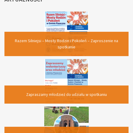
Kolejne działanie środowiskowe wzmacniające więzi lokalnej
społeczności
Piknik integracyjny dla uczestników projektu „Piaseczno
Aktywne – Wspólnie Tworzymy Przyszłość”