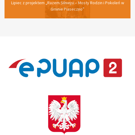
PRACA DLA ASYSTENTKI OSOBISTEJ OSOBY Z
NIEPEŁNOSPRAWNOŚCIĄ