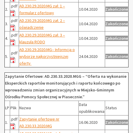
.pdf
AD.230.29.2020.MG zał. 1 –
2.
10.04.2020
Zakończone
formularz ofertowy
.pdf
AD.230.29.2020.MG zał. 2 –
3.
10.04.2020
Zakończone
oświadczenie
.pdf
AD.230.29.2020.MG zał. 3 –
4.
10.04.2020
Zakończone
klauzula RODO
AD.230.29.2020.MG
– Informcja o
.pdf
5.
wyborze najkorzystniejszej
24.04.2020
Zakończone
oferty
Zapytanie Ofertowe: AD.230.33.2020.MGG – “Oferta na wykonanie
Eksperckich raportów monitorujących i raportu końcowego po
wprowadzeniu zmian organizacyjnych w Miejsko-Gminnym
Ośrodku Pomocy Społecznej w Piasecznie.”
Data
LP
Plik
Nazwa
Status
opublikowania
.pdf
Zapytanie ofertowe nr
1.
16.06.2020
Zakończone
AD.230.33.2020.MG