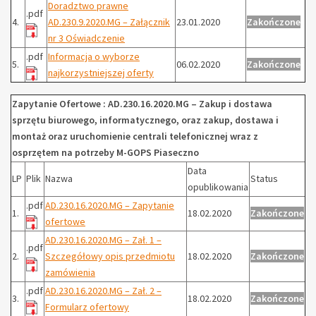
Doradztwo prawne
.pdf
4.
AD.230.9.2020.MG – Załącznik
23.01.2020
Zakończone
nr 3 Oświadczenie
.pdf
Informacja o wyborze
5.
06.02.2020
Zakończone
najkorzystniejszej oferty
Zapytanie Ofertowe : AD.230.16.2020.MG – Zakup i dostawa
sprzętu biurowego, informatycznego, oraz zakup, dostawa i
montaż oraz uruchomienie centrali telefonicznej wraz z
osprzętem na potrzeby M-GOPS Piaseczno
Data
LP
Plik
Nazwa
Status
opublikowania
.pdf
AD.230.16.2020.MG – Zapytanie
1.
18.02.2020
Zakończone
ofertowe
AD.230.16.2020.MG – Zał. 1 –
.pdf
2.
Szczegółowy opis przedmiotu
18.02.2020
Zakończone
zamówienia
.pdf
AD.230.16.2020.MG – Zał. 2 –
3.
18.02.2020
Zakończone
Formularz ofertowy