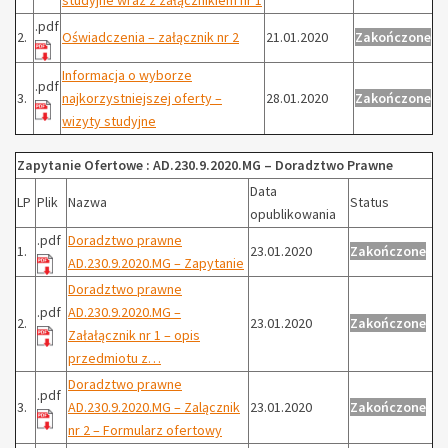
studyjne wraz z załącznikiem nr 1
.pdf
2.
Oświadczenia – załącznik nr 2
21.01.2020
Zakończone
Informacja o wyborze
.pdf
3.
najkorzystniejszej oferty –
28.01.2020
Zakończone
wizyty studyjne
Zapytanie Ofertowe : AD.230.9.2020.MG – Doradztwo Prawne
Data
LP
Plik
Nazwa
Status
opublikowania
.pdf
Doradztwo prawne
1.
23.01.2020
Zakończone
AD.230.9.2020.MG – Zapytanie
Doradztwo prawne
.pdf
AD.230.9.2020.MG –
2.
23.01.2020
Zakończone
Załałącznik nr 1 – opis
przedmiotu z…
Doradztwo prawne
.pdf
3.
AD.230.9.2020.MG – Zalącznik
23.01.2020
Zakończone
nr 2 – Formularz ofertowy