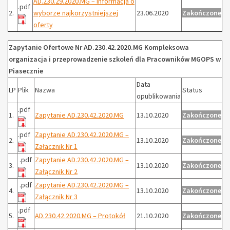
AD.230.29.2020.MG – Informacja o
.pdf
2.
wyborze najkorzystniejszej
23.06.2020
Zakończone
oferty
Zapytanie Ofertowe Nr AD.230.42.2020.MG Kompleksowa
organizacja i przeprowadzenie szkoleń dla Pracowników MGOPS w
Piasecznie
Data
LP
Plik
Nazwa
Status
opublikowania
.pdf
1.
Zapytanie AD.230.42.2020.MG
13.10.2020
Zakończone
.pdf
Zapytanie AD.230.42.2020.MG –
2.
13.10.2020
Zakończone
Załacznik Nr 1
.pdf
Zapytanie AD.230.42.2020.MG –
3.
13.10.2020
Zakończone
Załącznik Nr 2
.pdf
Zapytanie AD.230.42.2020.MG –
4.
13.10.2020
Zakończone
Załącznik Nr 3
.pdf
5.
AD.230.42.2020.MG – Protokół
21.10.2020
Zakończone