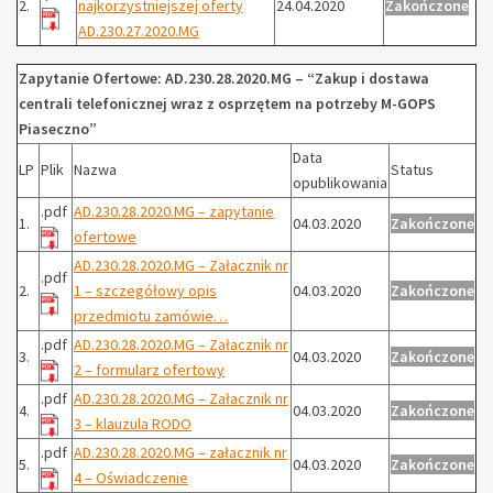
2.
najkorzystniejszej oferty
24.04.2020
Zakończone
AD.230.27.2020.MG
Zapytanie Ofertowe: AD.230.28.2020.MG – “Zakup i dostawa
centrali telefonicznej wraz z osprzętem na potrzeby M-GOPS
Piaseczno”
Data
LP
Plik
Nazwa
Status
opublikowania
.pdf
AD.230.28.2020.MG – zapytanie
1.
04.03.2020
Zakończone
ofertowe
AD.230.28.2020.MG – Załacznik nr
.pdf
2.
1 – szczegółowy opis
04.03.2020
Zakończone
przedmiotu zamówie…
.pdf
AD.230.28.2020.MG – Załacznik nr
3.
04.03.2020
Zakończone
2 – formularz ofertowy
.pdf
AD.230.28.2020.MG – Załacznik nr
4.
04.03.2020
Zakończone
3 – klauzula RODO
.pdf
AD.230.28.2020.MG – załacznik nr
5.
04.03.2020
Zakończone
4 – Oświadczenie