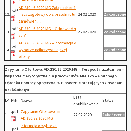
AD 230 16 2020 MG Załącznik nr 1
.pdf
12.
– szczegółowy opis przedmiotu
24.02.2020
Zakończone
zamówieni…
.pdf
AD.230.16.2020.MG – Odpowiedzi
13.
25.02.2020
Zakończone
cz V
AD.230.16.2020.MG – Informacja o
.pdf
14.
wyborze najkorzystniejszej
Zakończone
oferty
Zapytanie Ofertowe: AD.230.27.2020.MG – Terapeuta uzależnień –
wsparcie merytoryczne dla pracowników Miejsko – Gminnego
Ośrodka Pomocy Społecznej w Piasecznie pracujących z osobami
uzależnionymi
Data
LP
Plik
Nazwa
Status
opublikowania
.pdf
Zapytanie Ofertowe nr
1.
27.02.2020
Zakończone
AD.230.27.2020.MG
Informcja o wyborze
.pdf