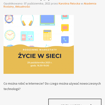
Opublikowano:
07 października, 2021
przez
Karolina Patocka
w
Akademia
WARSZTATY
Rodziny
,
Aktualności
Z
ZASTOSOWAN
APLIKACJI
MOBILNEJ
Co można robić w Internecie? Do czego można używać nowoczesnych
technologii?