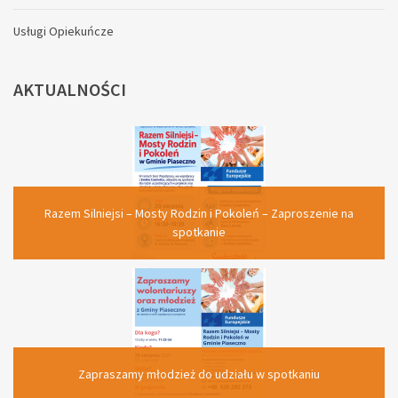
Usługi Opiekuńcze
AKTUALNOŚCI
Razem Silniejsi – Mosty Rodzin i Pokoleń – Zaproszenie na
spotkanie
Zapraszamy młodzież do udziału w spotkaniu