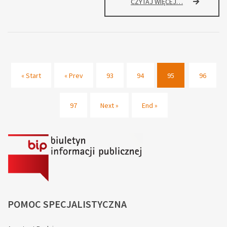
RODZINNE
CZYTAJ WIĘCEJ…
WARSZTATY
„ŻYCIE
W
SIECI”
« Start
« Prev
93
94
95
96
(current)
97
Next »
End »
POMOC
SPECJALISTYCZNA