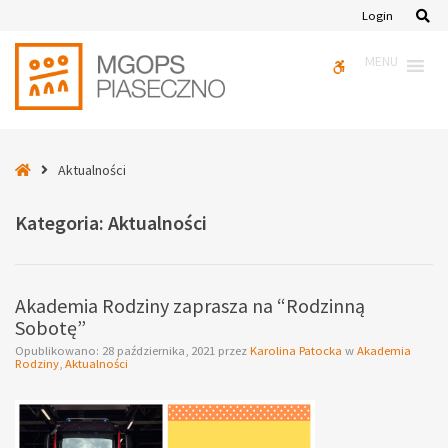
–
Se
Login
Aktualności
MENU
WCAG
buttons
Home
Aktualności
Kategoria:
Aktualności
Akademia Rodziny zaprasza na “Rodzinną
Sobotę”
Opublikowano:
28 października, 2021
przez
Karolina Patocka
w
Akademia
Rodziny
,
Aktualności