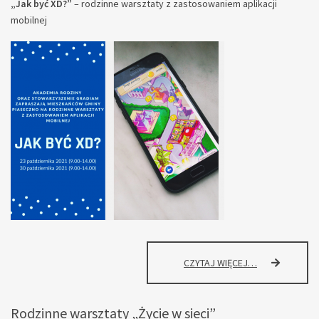
„Jak być XD?”
– rodzinne warsztaty z zastosowaniem aplikacji
mobilnej
„JAK
CZYTAJ WIĘCEJ…
BYĆ
XD?”
–
Rodzinne warsztaty „Życie w sieci”
RODZINNE