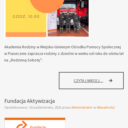
Akademia Rodziny w Miejsko-Gminnym Ośrodku Pomocy Społecznej
w Piasecznie zaprasza rodziny z dziećmi w wieku od roku do ośmiu lat
na „Rodzinną Sobotę”:
AKADEMIA
CZYTAJ WIĘCEJ…
RODZINY
ZAPRASZA
NA
Fundacja Aktywizacja
“RODZINNĄ
Opublikowano:
10 października, 2021
przez
Administrator
w
Aktualności
SOBOTĘ”