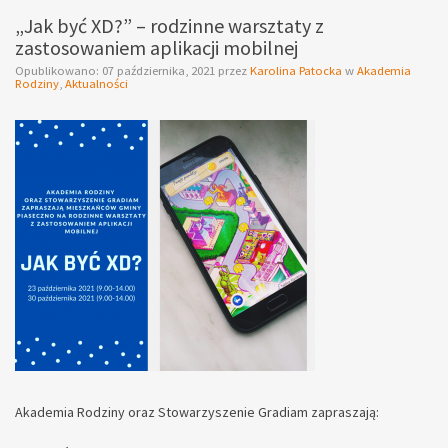
„Jak być XD?” – rodzinne warsztaty z
zastosowaniem aplikacji mobilnej
Opublikowano:
07 października, 2021
przez
Karolina Patocka
w
Akademia
Rodziny
,
Aktualności
Akademia Rodziny oraz Stowarzyszenie Gradiam zapraszają: